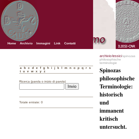
Home
Archivio
Immagini
Link
Contatti
archivio
lessici
/
/spinozas
philosophische
terminologie
a
b
c
d
e
f
g
h
i
j
k
l
m
n
o
p
q
r
s
Spinozas
t
u
v
w
x
y
z
philosophische
Ricerca (parola o inizio di parola)
Terminologie:
historisch
und
Totale entrate: 0
immanent
kritisch
untersucht.