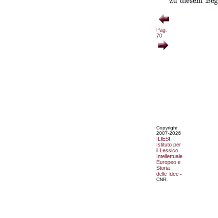
Pag.
70
Copyright
2007-2026
ILIESI,
Istituto per
il Lessico
Intellettuale
Europeo e
Storia
delle Idee
-
CNR.