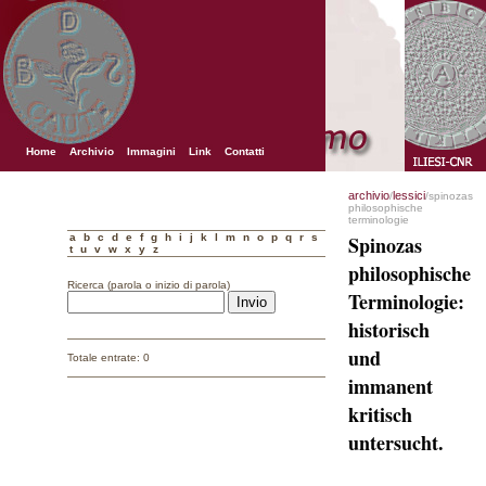
Home
Archivio
Immagini
Link
Contatti
archivio
lessici
/
/spinozas
philosophische
terminologie
a
b
c
d
e
f
g
h
i
j
k
l
m
n
o
p
q
r
s
Spinozas
t
u
v
w
x
y
z
philosophische
Ricerca (parola o inizio di parola)
Terminologie:
historisch
und
Totale entrate: 0
immanent
kritisch
untersucht.