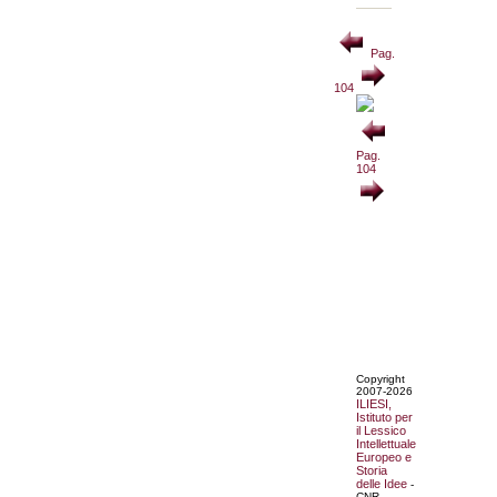
Pag.
104
Pag.
104
Copyright
2007-2026
ILIESI,
Istituto per
il Lessico
Intellettuale
Europeo e
Storia
delle Idee
-
CNR.