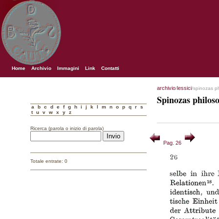
Home
Archivio
Immagini
Link
Contatti
archivio
lessici
/
/spinozas p
Spinozas philos
a
b
c
d
e
f
g
h
i
j
k
l
m
n
o
p
q
r
s
t
u
v
w
x
y
z
Ricerca (parola o inizio di parola)
Pag. 26
Totale entrate: 0