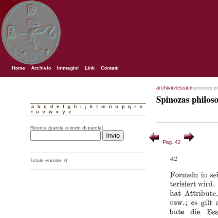
Home
Archivio
Immagini
Link
Contatti
archivio
lessici
/
/spinozas p
Spinozas philos
a
b
c
d
e
f
g
h
i
j
k
l
m
n
o
p
q
r
s
t
u
v
w
x
y
z
Ricerca (parola o inizio di parola)
Pag. 42
Totale entrate: 0