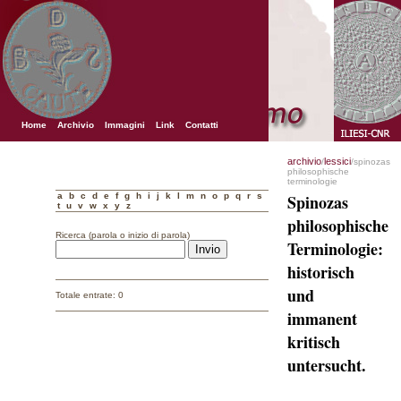
Home
Archivio
Immagini
Link
Contatti
archivio
lessici
/
/spinozas
philosophische
terminologie
a
b
c
d
e
f
g
h
i
j
k
l
m
n
o
p
q
r
s
Spinozas
t
u
v
w
x
y
z
philosophische
Ricerca (parola o inizio di parola)
Terminologie:
historisch
und
Totale entrate: 0
immanent
kritisch
untersucht.