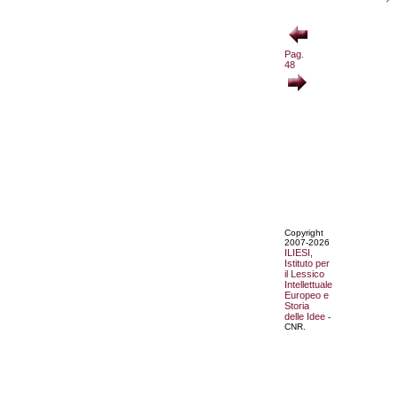
Pag.
48
Copyright
2007-2026
ILIESI,
Istituto per
il Lessico
Intellettuale
Europeo e
Storia
delle Idee
-
CNR.