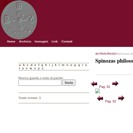
Home
Archivio
Immagini
Link
Contatti
archivio
lessici
/
/spinozas p
Spinozas philos
a
b
c
d
e
f
g
h
i
j
k
l
m
n
o
p
q
r
s
t
u
v
w
x
y
z
Ricerca (parola o inizio di parola)
Pag. 92
Totale entrate: 0
Pag. 92