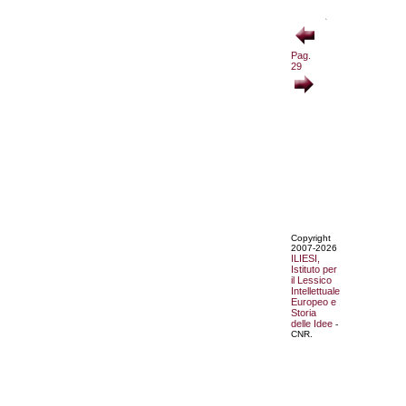
Pag.
29
Copyright
2007-2026
ILIESI,
Istituto per
il Lessico
Intellettuale
Europeo e
Storia
delle Idee
-
CNR.