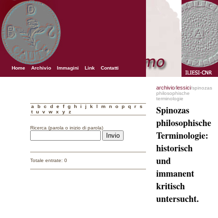
Home
Archivio
Immagini
Link
Contatti
archivio
lessici
/
/spinozas
philosophische
terminologie
a
b
c
d
e
f
g
h
i
j
k
l
m
n
o
p
q
r
s
Spinozas
t
u
v
w
x
y
z
philosophische
Ricerca (parola o inizio di parola)
Terminologie:
historisch
und
Totale entrate: 0
immanent
kritisch
untersucht.