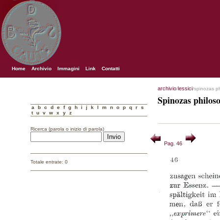
Home
Archivio
Immagini
Link
Contatti
archivio
lessici
/
/spinozas p
Spinozas philos
a
b
c
d
e
f
g
h
i
j
k
l
m
n
o
p
q
r
s
t
u
v
w
x
y
z
Ricerca (parola o inizio di parola)
Pag. 46
Totale entrate: 0