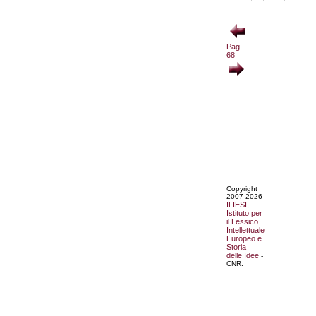
Pag.
68
Copyright
2007-2026
ILIESI,
Istituto per
il Lessico
Intellettuale
Europeo e
Storia
delle Idee
-
CNR.