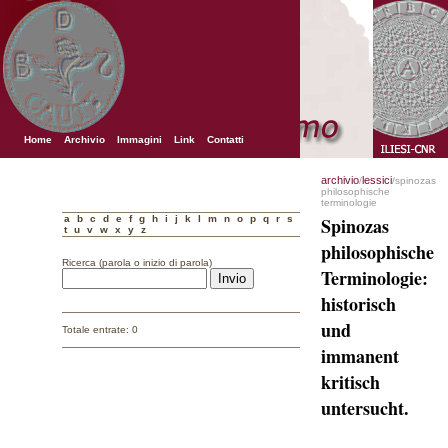
Home
Archivio
Immagini
Link
Contatti
archivio
lessici
/
/spinozas
philosophische
terminologie
a
b
c
d
e
f
g
h
i
j
k
l
m
n
o
p
q
r
s
Spinozas
t
u
v
w
x
y
z
philosophische
Ricerca (parola o inizio di parola)
Terminologie:
historisch
und
Totale entrate: 0
immanent
kritisch
untersucht.