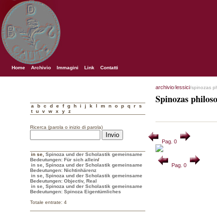
Home
Archivio
Immagini
Link
Contatti
archivio
lessici
/
/spinozas p
Spinozas philos
a
b
c
d
e
f
g
h
i
j
k
l
m
n
o
p
q
r
s
t
u
v
w
x
y
z
Ricerca (parola o inizio di parola)
Pag. 0
in se
,
Spinoza und der Scholastik gemeinsame
Bedeutungen: Für sich allein
/
in se, Spinoza und der Scholastik gemeinsame
Pag. 0
Bedeutungen: Nichtinhärenz
in se, Spinoza und der Scholastik gemeinsame
Bedeutungen: Objectiv, Real
in se, Spinoza und der Scholastik gemeinsame
Bedeutungen: Spinoza Eigentümliches
Totale entrate: 4