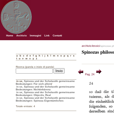
Home
Archivio
Immagini
Link
Contatti
archivio
lessici
/
/spinozas p
Spinozas philos
a
b
c
d
e
f
g
h
i
j
k
l
m
n
o
p
q
r
s
t
u
v
w
x
y
z
Ricerca (parola o inizio di parola)
Pag. 24
in se
,
Spinoza und der Scholastik gemeinsame
Bedeutungen: Für sich allein
/
in se, Spinoza und der Scholastik gemeinsame
Bedeutungen: Nichtinhärenz
in se, Spinoza und der Scholastik gemeinsame
Bedeutungen: Objectiv, Real
in se, Spinoza und der Scholastik gemeinsame
Bedeutungen: Spinoza Eigentümliches
Totale entrate: 4