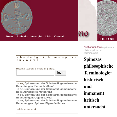
Home
Archivio
Immagini
Link
Contatti
archivio
lessici
/
/spinozas
philosophische
terminologie
a
b
c
d
e
f
g
h
i
j
k
l
m
n
o
p
q
r
s
Spinozas
t
u
v
w
x
y
z
philosophische
Ricerca (parola o inizio di parola)
Terminologie:
historisch
in se
,
Spinoza und der Scholastik gemeinsame
und
Bedeutungen: Für sich allein
/
in se, Spinoza und der Scholastik gemeinsame
immanent
Bedeutungen: Nichtinhärenz
in se, Spinoza und der Scholastik gemeinsame
Bedeutungen: Objectiv, Real
kritisch
in se, Spinoza und der Scholastik gemeinsame
Bedeutungen: Spinoza Eigentümliches
untersucht.
Totale entrate: 4