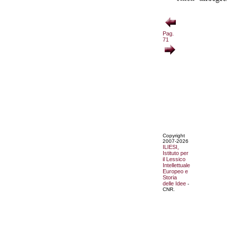
Pag.
71
Copyright
2007-2026
ILIESI,
Istituto per
il Lessico
Intellettuale
Europeo e
Storia
delle Idee
-
CNR.