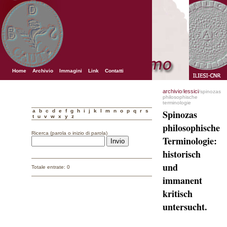
Home
Archivio
Immagini
Link
Contatti
archivio
lessici
/
/spinozas
philosophische
terminologie
a
b
c
d
e
f
g
h
i
j
k
l
m
n
o
p
q
r
s
Spinozas
t
u
v
w
x
y
z
philosophische
Ricerca (parola o inizio di parola)
Terminologie:
historisch
und
Totale entrate: 0
immanent
kritisch
untersucht.