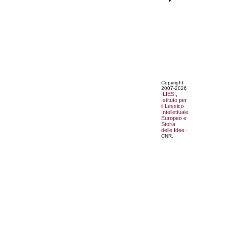
Copyright
2007-2026
ILIESI,
Istituto per
il Lessico
Intellettuale
Europeo e
Storia
delle Idee
-
CNR.