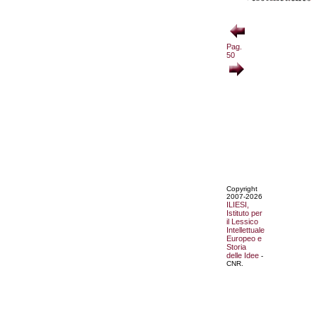
Pag.
50
Copyright
2007-2026
ILIESI,
Istituto per
il Lessico
Intellettuale
Europeo e
Storia
delle Idee
-
CNR.