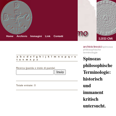
Home
Archivio
Immagini
Link
Contatti
archivio
lessici
/
/spinozas
philosophische
terminologie
a
b
c
d
e
f
g
h
i
j
k
l
m
n
o
p
q
r
s
Spinozas
t
u
v
w
x
y
z
philosophische
Ricerca (parola o inizio di parola)
Terminologie:
historisch
und
Totale entrate: 0
immanent
kritisch
untersucht.