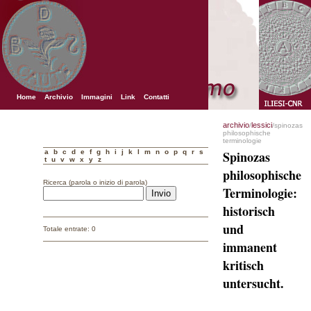
Home
Archivio
Immagini
Link
Contatti
archivio
lessici
/
/spinozas
philosophische
terminologie
a
b
c
d
e
f
g
h
i
j
k
l
m
n
o
p
q
r
s
Spinozas
t
u
v
w
x
y
z
philosophische
Ricerca (parola o inizio di parola)
Terminologie:
historisch
und
Totale entrate: 0
immanent
kritisch
untersucht.