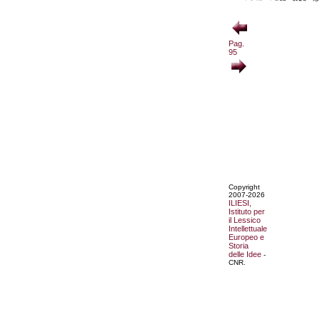
Pag.
95
Copyright
2007-2026
ILIESI,
Istituto per
il Lessico
Intellettuale
Europeo e
Storia
delle Idee
-
CNR.