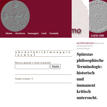
Home
Archivio
Immagini
Link
Contatti
archivio
lessici
/
/spinozas
philosophische
terminologie
a
b
c
d
e
f
g
h
i
j
k
l
m
n
o
p
q
r
s
Spinozas
t
u
v
w
x
y
z
philosophische
Ricerca (parola o inizio di parola)
Terminologie:
historisch
und
Totale entrate: 0
immanent
kritisch
untersucht.