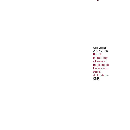
Copyright
2007-2026
ILIESI,
Istituto per
il Lessico
Intellettuale
Europeo e
Storia
delle Idee
-
CNR.