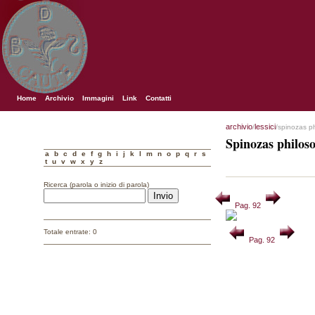
Home
Archivio
Immagini
Link
Contatti
archivio
lessici
/
/spinozas p
Spinozas philos
a
b
c
d
e
f
g
h
i
j
k
l
m
n
o
p
q
r
s
t
u
v
w
x
y
z
Ricerca (parola o inizio di parola)
Pag. 92
Totale entrate: 0
Pag. 92