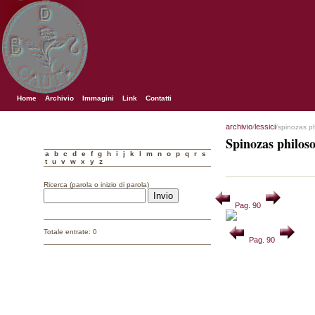
Home
Archivio
Immagini
Link
Contatti
archivio
lessici
/
/spinozas p
Spinozas philos
a
b
c
d
e
f
g
h
i
j
k
l
m
n
o
p
q
r
s
t
u
v
w
x
y
z
Ricerca (parola o inizio di parola)
Pag. 90
Totale entrate: 0
Pag. 90