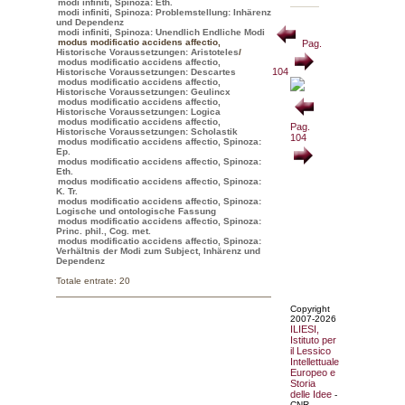
modi infiniti, Spinoza: Eth.
modi infiniti, Spinoza: Problemstellung: Inhärenz
und Dependenz
modi infiniti, Spinoza: Unendlich Endliche Modi
modus modificatio accidens affectio
,
Pag.
Historische Voraussetzungen: Aristoteles
/
modus modificatio accidens affectio,
104
Historische Voraussetzungen: Descartes
modus modificatio accidens affectio,
Historische Voraussetzungen: Geulincx
modus modificatio accidens affectio,
Historische Voraussetzungen: Logica
modus modificatio accidens affectio,
Pag.
Historische Voraussetzungen: Scholastik
104
modus modificatio accidens affectio, Spinoza:
Ep.
modus modificatio accidens affectio, Spinoza:
Eth.
modus modificatio accidens affectio, Spinoza:
K. Tr.
modus modificatio accidens affectio, Spinoza:
Logische und ontologische Fassung
modus modificatio accidens affectio, Spinoza:
Princ. phil., Cog. met.
modus modificatio accidens affectio, Spinoza:
Verhältnis der Modi zum Subject, Inhärenz und
Dependenz
Totale entrate: 20
Copyright
2007-2026
ILIESI,
Istituto per
il Lessico
Intellettuale
Europeo e
Storia
delle Idee
-
CNR.