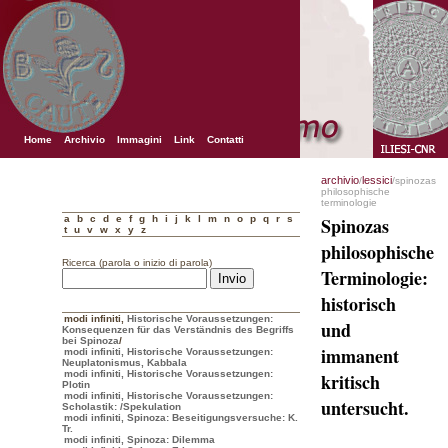
Home
Archivio
Immagini
Link
Contatti
archivio
lessici
/
/spinozas
philosophische
terminologie
a
b
c
d
e
f
g
h
i
j
k
l
m
n
o
p
q
r
s
Spinozas
t
u
v
w
x
y
z
philosophische
Ricerca (parola o inizio di parola)
Terminologie:
historisch
modi infiniti
,
Historische Voraussetzungen:
und
Konsequenzen für das Verständnis des Begriffs
bei Spinoza
/
immanent
modi infiniti, Historische Voraussetzungen:
Neuplatonismus, Kabbala
modi infiniti, Historische Voraussetzungen:
kritisch
Plotin
modi infiniti, Historische Voraussetzungen:
untersucht.
Scholastik:
/Spekulation
modi infiniti, Spinoza: Beseitigungsversuche: K.
Tr.
modi infiniti, Spinoza: Dilemma