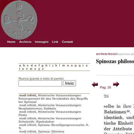
Home
Archivio
Immagini
Link
Contatti
archivio
lessici
/
/spinozas p
Spinozas philos
a
b
c
d
e
f
g
h
i
j
k
l
m
n
o
p
q
r
s
t
u
v
w
x
y
z
Ricerca (parola o inizio di parola)
Pag. 26
modi infiniti
,
Historische Voraussetzungen:
Konsequenzen für das Verständnis des Begriffs
bei Spinoza
/
modi infiniti, Historische Voraussetzungen:
Neuplatonismus, Kabbala
modi infiniti, Historische Voraussetzungen:
Plotin
modi infiniti, Historische Voraussetzungen:
Scholastik:
/Spekulation
modi infiniti, Spinoza: Beseitigungsversuche: K.
Tr.
modi infiniti, Spinoza: Dilemma