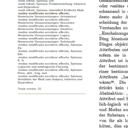
modi infiniti, Spinoza: Eth.
modi infiniti, Spinoza: Problemstellung: Inhärenz
und Dependenz
modi infiniti, Spinoza: Unendlich Endliche Modi
modus modificatio accidens affectio
,
Historische Voraussetzungen: Aristoteles
/
modus modificatio accidens affectio,
Historische Voraussetzungen: Descartes
modus modificatio accidens affectio,
Historische Voraussetzungen: Geulincx
modus modificatio accidens affectio,
Historische Voraussetzungen: Logica
modus modificatio accidens affectio,
Historische Voraussetzungen: Scholastik
modus modificatio accidens affectio, Spinoza:
Ep.
modus modificatio accidens affectio, Spinoza:
Eth.
modus modificatio accidens affectio, Spinoza:
K. Tr.
modus modificatio accidens affectio, Spinoza:
Logische und ontologische Fassung
modus modificatio accidens affectio, Spinoza:
Princ. phil., Cog. met.
modus modificatio accidens affectio, Spinoza:
Verhältnis der Modi zum Subject, Inhärenz und
Dependenz
Totale entrate: 20