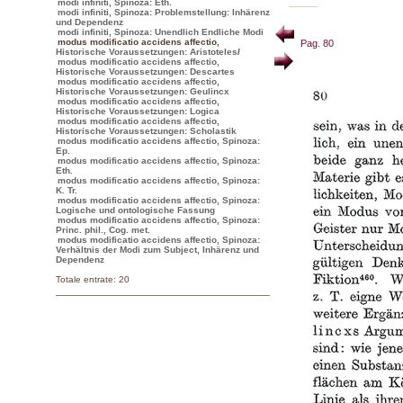
modi infiniti, Spinoza: Eth.
modi infiniti, Spinoza: Problemstellung: Inhärenz
und Dependenz
modi infiniti, Spinoza: Unendlich Endliche Modi
modus modificatio accidens affectio
,
Pag. 80
Historische Voraussetzungen: Aristoteles
/
modus modificatio accidens affectio,
Historische Voraussetzungen: Descartes
modus modificatio accidens affectio,
Historische Voraussetzungen: Geulincx
modus modificatio accidens affectio,
Historische Voraussetzungen: Logica
modus modificatio accidens affectio,
Historische Voraussetzungen: Scholastik
modus modificatio accidens affectio, Spinoza:
Ep.
modus modificatio accidens affectio, Spinoza:
Eth.
modus modificatio accidens affectio, Spinoza:
K. Tr.
modus modificatio accidens affectio, Spinoza:
Logische und ontologische Fassung
modus modificatio accidens affectio, Spinoza:
Princ. phil., Cog. met.
modus modificatio accidens affectio, Spinoza:
Verhältnis der Modi zum Subject, Inhärenz und
Dependenz
Totale entrate: 20