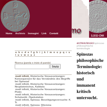
Home
Archivio
Immagini
Link
Contatti
archivio
lessici
/
/spinozas
philosophische
terminologie
a
b
c
d
e
f
g
h
i
j
k
l
m
n
o
p
q
r
s
Spinozas
t
u
v
w
x
y
z
philosophische
Ricerca (parola o inizio di parola)
Terminologie:
historisch
modi infiniti
,
Historische Voraussetzungen:
und
Konsequenzen für das Verständnis des Begriffs
bei Spinoza
/
immanent
modi infiniti, Historische Voraussetzungen:
Neuplatonismus, Kabbala
modi infiniti, Historische Voraussetzungen:
kritisch
Plotin
modi infiniti, Historische Voraussetzungen:
untersucht.
Scholastik:
/Spekulation
modi infiniti, Spinoza: Beseitigungsversuche: K.
Tr.
modi infiniti, Spinoza: Dilemma