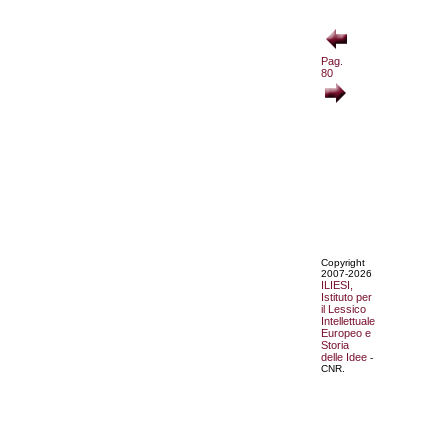
Pag.
80
Copyright
2007-2026
ILIESI,
Istituto per
il Lessico
Intellettuale
Europeo e
Storia
delle Idee
-
CNR.