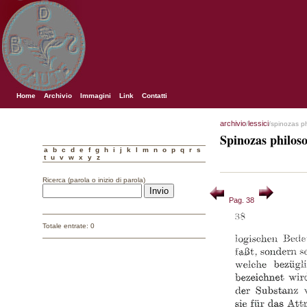
Home
Archivio
Immagini
Link
Contatti
archivio
lessici
/
/spinozas p
Spinozas philos
a
b
c
d
e
f
g
h
i
j
k
l
m
n
o
p
q
r
s
t
u
v
w
x
y
z
Ricerca (parola o inizio di parola)
Pag. 38
Totale entrate: 0