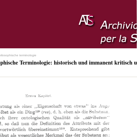
hilosophische terminologie
ophische Terminologie: historisch und immanent kritisch u