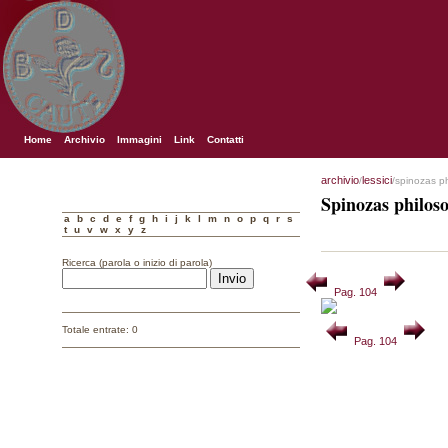
Home
Archivio
Immagini
Link
Contatti
archivio
lessici
/
/spinozas p
Spinozas philos
a
b
c
d
e
f
g
h
i
j
k
l
m
n
o
p
q
r
s
t
u
v
w
x
y
z
Ricerca (parola o inizio di parola)
Pag. 104
Totale entrate: 0
Pag. 104