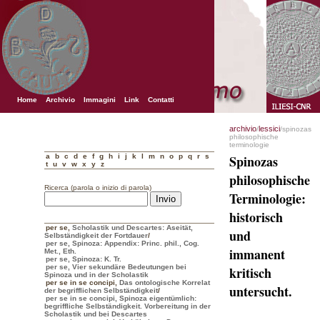
Home
Archivio
Immagini
Link
Contatti
archivio
lessici
/
/spinozas
philosophische
terminologie
a
b
c
d
e
f
g
h
i
j
k
l
m
n
o
p
q
r
s
Spinozas
t
u
v
w
x
y
z
philosophische
Ricerca (parola o inizio di parola)
Terminologie:
historisch
per se
,
Scholastik und Descartes: Aseität,
und
Selbständigkeit der Fortdauer
/
per se, Spinoza: Appendix: Princ. phil., Cog.
immanent
Met., Eth.
per se, Spinoza: K. Tr.
per se, Vier sekundäre Bedeutungen bei
kritisch
Spinoza und in der Scholastik
per se in se concipi
,
Das ontologische Korrelat
untersucht.
der begrifflichen Selbständigkeit
/
per se in se concipi, Spinoza eigentümlich:
begriffliche Selbständigkeit. Vorbereitung in der
Scholastik und bei Descartes