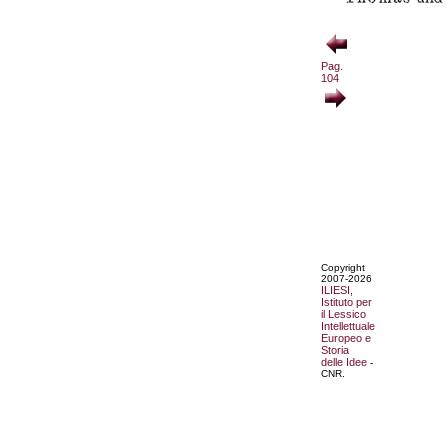
Pag.
104
Copyright
2007-2026
ILIESI,
Istituto per
il Lessico
Intellettuale
Europeo e
Storia
delle Idee
-
CNR.