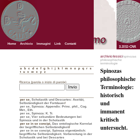
Home
Archivio
Immagini
Link
Contatti
archivio
lessici
/
/spinozas
philosophische
terminologie
a
b
c
d
e
f
g
h
i
j
k
l
m
n
o
p
q
r
s
Spinozas
t
u
v
w
x
y
z
philosophische
Ricerca (parola o inizio di parola)
Terminologie:
historisch
per se
,
Scholastik und Descartes: Aseität,
und
Selbständigkeit der Fortdauer
/
per se, Spinoza: Appendix: Princ. phil., Cog.
immanent
Met., Eth.
per se, Spinoza: K. Tr.
per se, Vier sekundäre Bedeutungen bei
kritisch
Spinoza und in der Scholastik
per se in se concipi
,
Das ontologische Korrelat
untersucht.
der begrifflichen Selbständigkeit
/
per se in se concipi, Spinoza eigentümlich:
begriffliche Selbständigkeit. Vorbereitung in der
Scholastik und bei Descartes