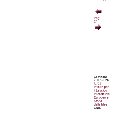
Pag.
24
Copyright
2007-2026
ILIESI,
Istituto per
il Lessico
Intellettuale
Europeo e
Storia
delle Idee
-
CNR.