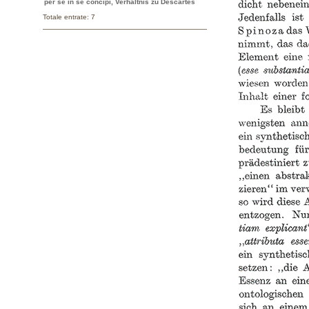
per se in se concipi, Verhältnis zu Descartes
Totale entrate: 7