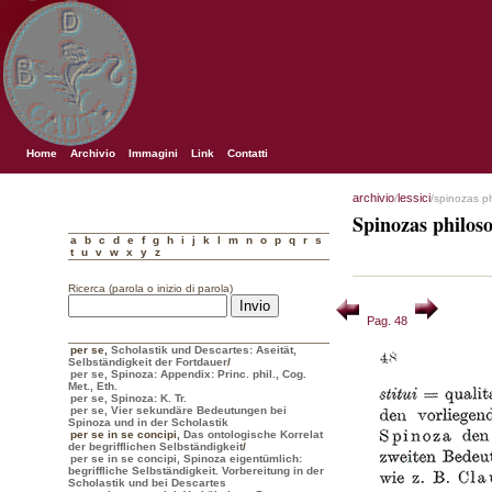
Home
Archivio
Immagini
Link
Contatti
archivio
lessici
/
/spinozas p
Spinozas philos
a
b
c
d
e
f
g
h
i
j
k
l
m
n
o
p
q
r
s
t
u
v
w
x
y
z
Ricerca (parola o inizio di parola)
Pag. 48
per se
,
Scholastik und Descartes: Aseität,
Selbständigkeit der Fortdauer
/
per se, Spinoza: Appendix: Princ. phil., Cog.
Met., Eth.
per se, Spinoza: K. Tr.
per se, Vier sekundäre Bedeutungen bei
Spinoza und in der Scholastik
per se in se concipi
,
Das ontologische Korrelat
der begrifflichen Selbständigkeit
/
per se in se concipi, Spinoza eigentümlich:
begriffliche Selbständigkeit. Vorbereitung in der
Scholastik und bei Descartes