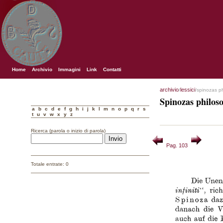
Home
Archivio
Immagini
Link
Contatti
archivio
lessici
/
/spinozas p
Spinozas philos
a
b
c
d
e
f
g
h
i
j
k
l
m
n
o
p
q
r
s
t
u
v
w
x
y
z
Ricerca (parola o inizio di parola)
Pag. 103
Totale entrate: 0