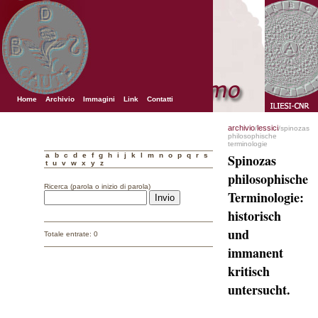
Home
Archivio
Immagini
Link
Contatti
archivio
lessici
/
/spinozas
philosophische
terminologie
a
b
c
d
e
f
g
h
i
j
k
l
m
n
o
p
q
r
s
Spinozas
t
u
v
w
x
y
z
philosophische
Ricerca (parola o inizio di parola)
Terminologie:
historisch
und
Totale entrate: 0
immanent
kritisch
untersucht.