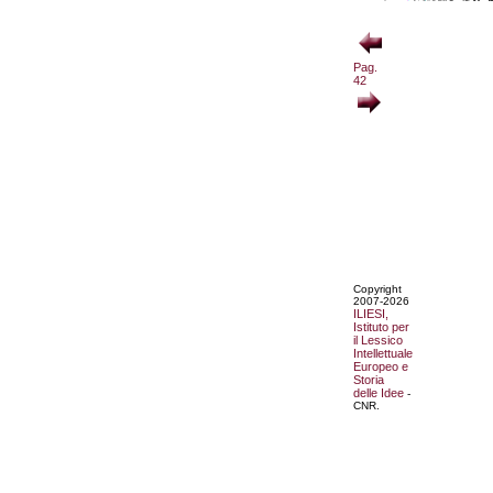
Pag.
42
Copyright
2007-2026
ILIESI,
Istituto per
il Lessico
Intellettuale
Europeo e
Storia
delle Idee
-
CNR.