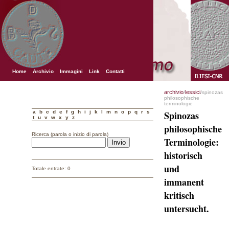
Home
Archivio
Immagini
Link
Contatti
archivio
lessici
/
/spinozas
philosophische
terminologie
a
b
c
d
e
f
g
h
i
j
k
l
m
n
o
p
q
r
s
Spinozas
t
u
v
w
x
y
z
philosophische
Ricerca (parola o inizio di parola)
Terminologie:
historisch
und
Totale entrate: 0
immanent
kritisch
untersucht.