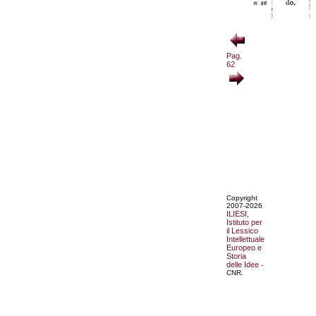
Pag.
62
Copyright
2007-2026
ILIESI,
Istituto per
il Lessico
Intellettuale
Europeo e
Storia
delle Idee
-
CNR.