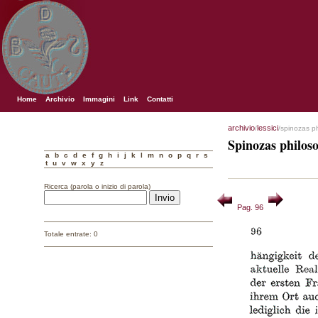
Home
Archivio
Immagini
Link
Contatti
archivio
lessici
/
/spinozas p
Spinozas philos
a
b
c
d
e
f
g
h
i
j
k
l
m
n
o
p
q
r
s
t
u
v
w
x
y
z
Ricerca (parola o inizio di parola)
Pag. 96
Totale entrate: 0