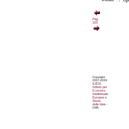
Pag.
103
Copyright
2007-2026
ILIESI,
Istituto per
il Lessico
Intellettuale
Europeo e
Storia
delle Idee
-
CNR.