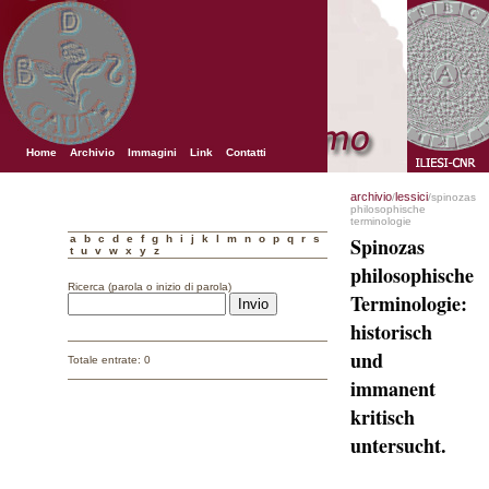
Home
Archivio
Immagini
Link
Contatti
archivio
lessici
/
/spinozas
philosophische
terminologie
a
b
c
d
e
f
g
h
i
j
k
l
m
n
o
p
q
r
s
Spinozas
t
u
v
w
x
y
z
philosophische
Ricerca (parola o inizio di parola)
Terminologie:
historisch
und
Totale entrate: 0
immanent
kritisch
untersucht.