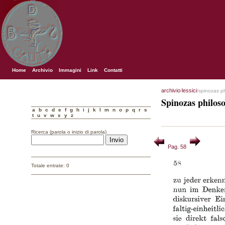
Home
Archivio
Immagini
Link
Contatti
archivio
lessici
/
/spinozas p
Spinozas philos
a
b
c
d
e
f
g
h
i
j
k
l
m
n
o
p
q
r
s
t
u
v
w
x
y
z
Ricerca (parola o inizio di parola)
Pag. 58
Totale entrate: 0