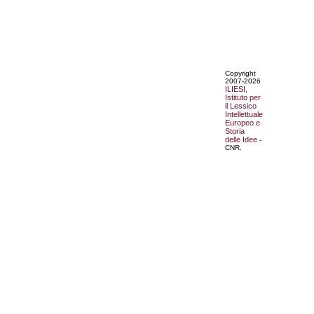
Copyright
2007-2026
ILIESI,
Istituto per
il Lessico
Intellettuale
Europeo e
Storia
delle Idee
-
CNR.