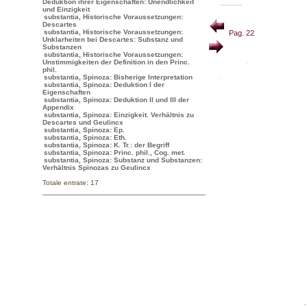
Deduktion ihrer Eigenschaften: Unendlichkeit
und Einzigkeit
substantia, Historische Voraussetzungen:
Descartes
substantia, Historische Voraussetzungen:
Pag. 22
Unklarheiten bei Descartes: Substanz und
Substanzen
substantia, Historische Voraussetzungen:
Unstimmigkeiten der Definition in den Princ.
phil.
substantia, Spinoza: Bisherige Interpretation
substantia, Spinoza: Deduktion I der
Eigenschaften
substantia, Spinoza: Deduktion II und III der
Appendix
substantia, Spinoza: Einzigkeit. Verhältnis zu
Descartes und Geulincx
substantia, Spinoza: Ep.
substantia, Spinoza: Eth.
substantia, Spinoza: K. Tr.: der Begriff
substantia, Spinoza: Princ. phil., Cog. met.
substantia, Spinoza: Substanz und Substanzen:
Verhältnis Spinozas zu Geulincx
Totale entrate: 17