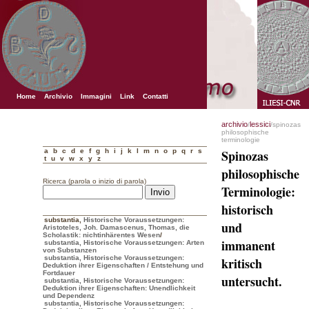
Home
Archivio
Immagini
Link
Contatti
archivio
lessici
/
/spinozas
philosophische
terminologie
a
b
c
d
e
f
g
h
i
j
k
l
m
n
o
p
q
r
s
Spinozas
t
u
v
w
x
y
z
philosophische
Ricerca (parola o inizio di parola)
Terminologie:
historisch
substantia
,
Historische Voraussetzungen:
und
Aristoteles, Joh. Damascenus, Thomas, die
Scholastik: nichtinhärentes Wesen
/
immanent
substantia, Historische Voraussetzungen: Arten
von Substanzen
substantia, Historische Voraussetzungen:
kritisch
Deduktion ihrer Eigenschaften / Entstehung und
Fortdauer
untersucht.
substantia, Historische Voraussetzungen:
Deduktion ihrer Eigenschaften: Unendlichkeit
und Dependenz
substantia, Historische Voraussetzungen: