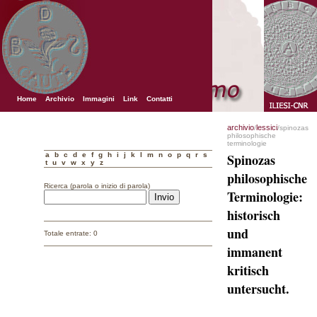
Home
Archivio
Immagini
Link
Contatti
archivio
lessici
/
/spinozas
philosophische
terminologie
a
b
c
d
e
f
g
h
i
j
k
l
m
n
o
p
q
r
s
Spinozas
t
u
v
w
x
y
z
philosophische
Ricerca (parola o inizio di parola)
Terminologie:
historisch
und
Totale entrate: 0
immanent
kritisch
untersucht.