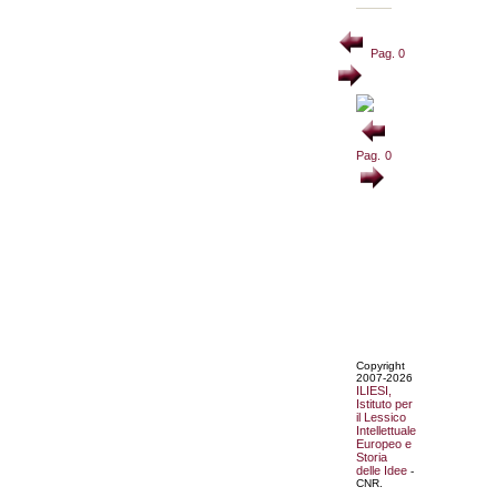
Pag. 0
Pag. 0
Copyright
2007-2026
ILIESI,
Istituto per
il Lessico
Intellettuale
Europeo e
Storia
delle Idee
-
CNR.