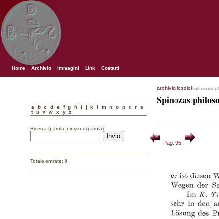
Home
Archivio
Immagini
Link
Contatti
archivio
lessici
/
/spinozas p
Spinozas philos
a
b
c
d
e
f
g
h
i
j
k
l
m
n
o
p
q
r
s
t
u
v
w
x
y
z
Ricerca (parola o inizio di parola)
Pag. 95
Totale entrate: 0