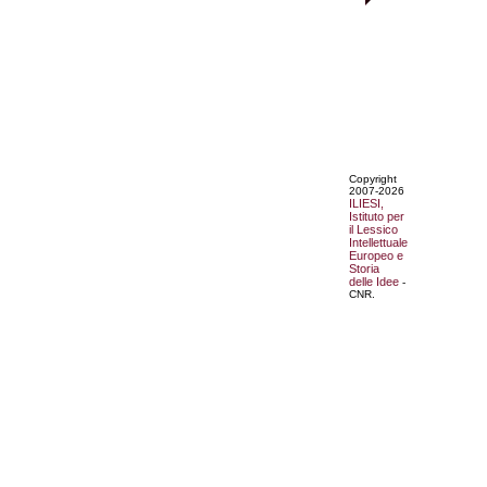
Copyright
2007-2026
ILIESI,
Istituto per
il Lessico
Intellettuale
Europeo e
Storia
delle Idee
-
CNR.