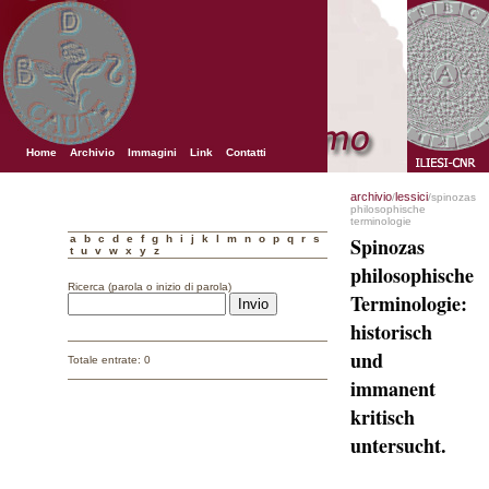
Home
Archivio
Immagini
Link
Contatti
archivio
lessici
/
/spinozas
philosophische
terminologie
a
b
c
d
e
f
g
h
i
j
k
l
m
n
o
p
q
r
s
Spinozas
t
u
v
w
x
y
z
philosophische
Ricerca (parola o inizio di parola)
Terminologie:
historisch
und
Totale entrate: 0
immanent
kritisch
untersucht.