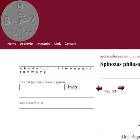
Home
Archivio
Immagini
Link
Contatti
archivio
lessici
/
/spinozas p
Spinozas philos
a
b
c
d
e
f
g
h
i
j
k
l
m
n
o
p
q
r
s
t
u
v
w
x
y
z
Ricerca (parola o inizio di parola)
Pag. 53
Totale entrate: 0