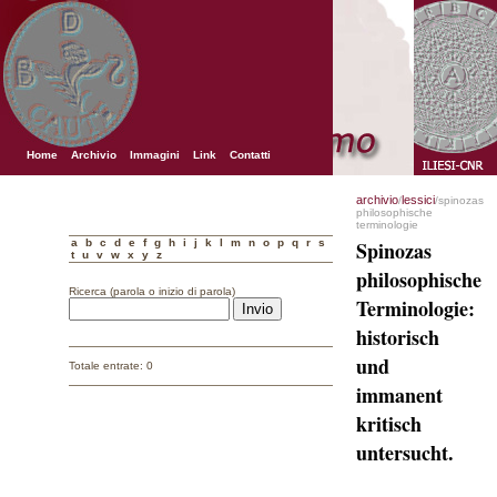
Home
Archivio
Immagini
Link
Contatti
archivio
lessici
/
/spinozas
philosophische
terminologie
a
b
c
d
e
f
g
h
i
j
k
l
m
n
o
p
q
r
s
Spinozas
t
u
v
w
x
y
z
philosophische
Ricerca (parola o inizio di parola)
Terminologie:
historisch
und
Totale entrate: 0
immanent
kritisch
untersucht.