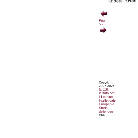
Pag.
55
Copyright
2007-2026
ILIESI,
Istituto per
il Lessico
Intellettuale
Europeo e
Storia
delle Idee
-
CNR.