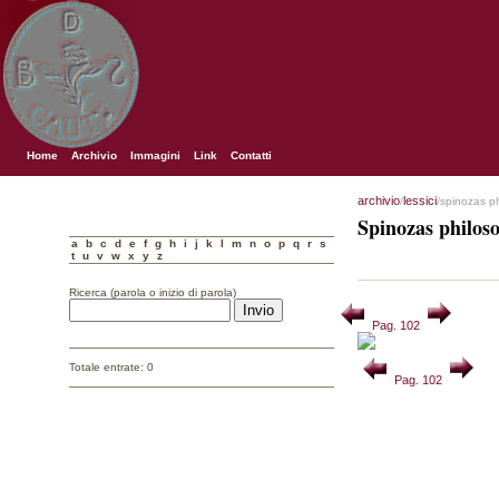
Home
Archivio
Immagini
Link
Contatti
archivio
lessici
/
/spinozas p
Spinozas philos
a
b
c
d
e
f
g
h
i
j
k
l
m
n
o
p
q
r
s
t
u
v
w
x
y
z
Ricerca (parola o inizio di parola)
Pag. 102
Totale entrate: 0
Pag. 102