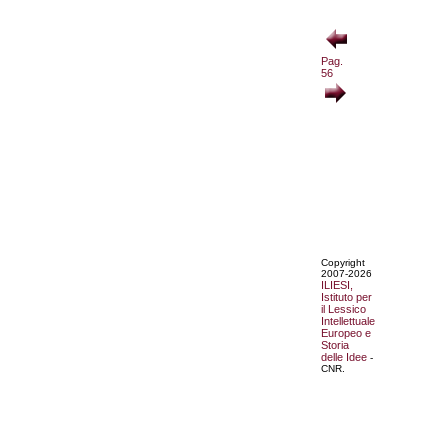
Pag.
56
Copyright
2007-2026
ILIESI,
Istituto per
il Lessico
Intellettuale
Europeo e
Storia
delle Idee
-
CNR.