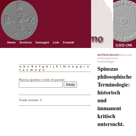
Home
Archivio
Immagini
Link
Contatti
archivio
lessici
/
/spinozas
philosophische
terminologie
a
b
c
d
e
f
g
h
i
j
k
l
m
n
o
p
q
r
s
Spinozas
t
u
v
w
x
y
z
philosophische
Ricerca (parola o inizio di parola)
Terminologie:
historisch
und
Totale entrate: 0
immanent
kritisch
untersucht.