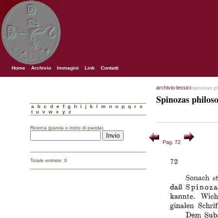
Home
Archivio
Immagini
Link
Contatti
archivio
lessici
/
/spinozas p
Spinozas philos
a
b
c
d
e
f
g
h
i
j
k
l
m
n
o
p
q
r
s
t
u
v
w
x
y
z
Ricerca (parola o inizio di parola)
Pag. 72
Totale entrate: 0