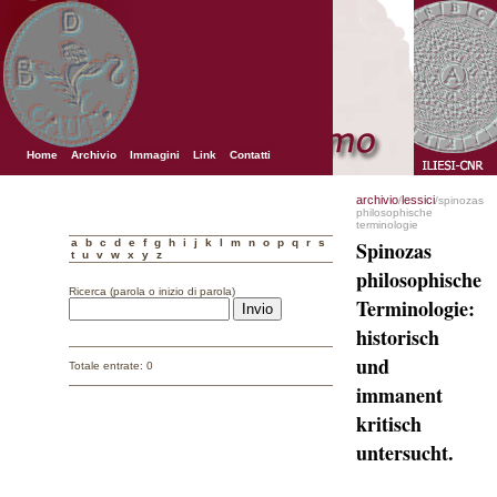
Home
Archivio
Immagini
Link
Contatti
archivio
lessici
/
/spinozas
philosophische
terminologie
a
b
c
d
e
f
g
h
i
j
k
l
m
n
o
p
q
r
s
Spinozas
t
u
v
w
x
y
z
philosophische
Ricerca (parola o inizio di parola)
Terminologie:
historisch
und
Totale entrate: 0
immanent
kritisch
untersucht.