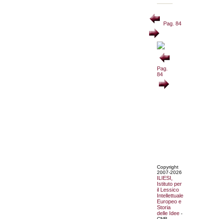
Pag. 84
Pag.
84
Copyright
2007-2026
ILIESI,
Istituto per
il Lessico
Intellettuale
Europeo e
Storia
delle Idee
-
CNR.