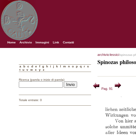
Home
Archivio
Immagini
Link
Contatti
archivio
lessici
/
/spinozas p
Spinozas philos
a
b
c
d
e
f
g
h
i
j
k
l
m
n
o
p
q
r
s
t
u
v
w
x
y
z
Ricerca (parola o inizio di parola)
Pag. 91
Totale entrate: 0