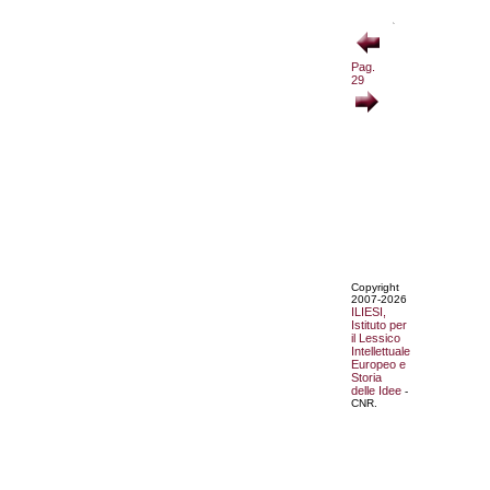
Pag.
29
Copyright
2007-2026
ILIESI,
Istituto per
il Lessico
Intellettuale
Europeo e
Storia
delle Idee
-
CNR.