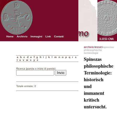
Home
Archivio
Immagini
Link
Contatti
archivio
lessici
/
/spinozas
philosophische
terminologie
a
b
c
d
e
f
g
h
i
j
k
l
m
n
o
p
q
r
s
Spinozas
t
u
v
w
x
y
z
philosophische
Ricerca (parola o inizio di parola)
Terminologie:
historisch
und
Totale entrate: 0
immanent
kritisch
untersucht.