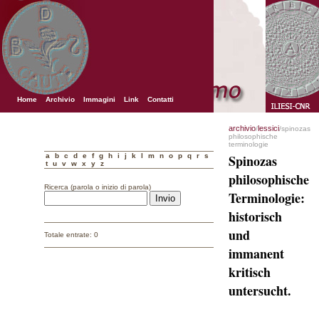
Home
Archivio
Immagini
Link
Contatti
archivio
lessici
/
/spinozas
philosophische
terminologie
a
b
c
d
e
f
g
h
i
j
k
l
m
n
o
p
q
r
s
Spinozas
t
u
v
w
x
y
z
philosophische
Ricerca (parola o inizio di parola)
Terminologie:
historisch
und
Totale entrate: 0
immanent
kritisch
untersucht.