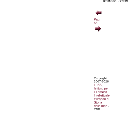
Pag.
55
Copyright
2007-2026
ILIESI,
Istituto per
il Lessico
Intellettuale
Europeo e
Storia
delle Idee
-
CNR.