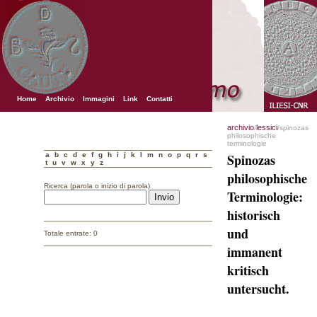
Home
Archivio
Immagini
Link
Contatti
archivio
lessici
/
/spinozas
philosophische
terminologie
a
b
c
d
e
f
g
h
i
j
k
l
m
n
o
p
q
r
s
Spinozas
t
u
v
w
x
y
z
philosophische
Ricerca (parola o inizio di parola)
Terminologie:
historisch
und
Totale entrate: 0
immanent
kritisch
untersucht.