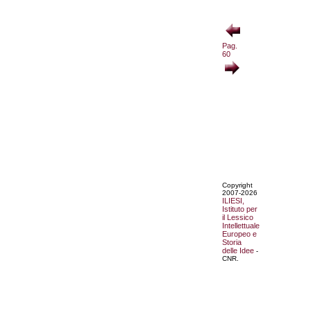
Pag.
60
Copyright
2007-2026
ILIESI,
Istituto per
il Lessico
Intellettuale
Europeo e
Storia
delle Idee
-
CNR.