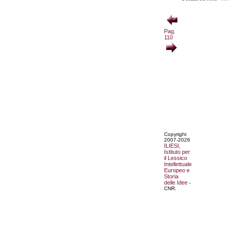
Pag.
110
Copyright
2007-2026
ILIESI,
Istituto per
il Lessico
Intellettuale
Europeo e
Storia
delle Idee
-
CNR.