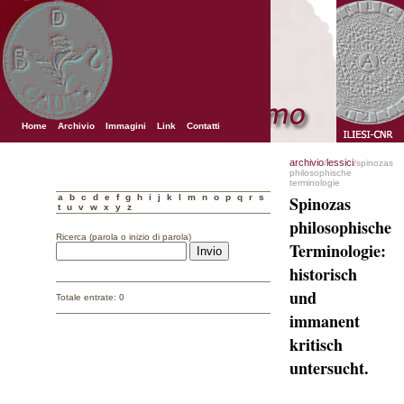
Home
Archivio
Immagini
Link
Contatti
archivio
lessici
/
/spinozas
philosophische
terminologie
a
b
c
d
e
f
g
h
i
j
k
l
m
n
o
p
q
r
s
Spinozas
t
u
v
w
x
y
z
philosophische
Ricerca (parola o inizio di parola)
Terminologie:
historisch
und
Totale entrate: 0
immanent
kritisch
untersucht.