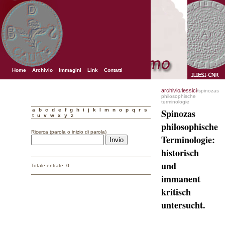
Home
Archivio
Immagini
Link
Contatti
archivio
lessici
/
/spinozas
philosophische
terminologie
a
b
c
d
e
f
g
h
i
j
k
l
m
n
o
p
q
r
s
Spinozas
t
u
v
w
x
y
z
philosophische
Ricerca (parola o inizio di parola)
Terminologie:
historisch
und
Totale entrate: 0
immanent
kritisch
untersucht.