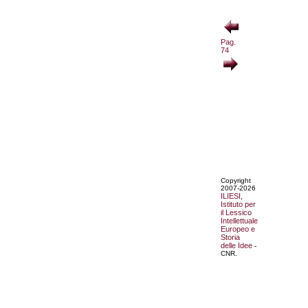
Pag.
74
Copyright
2007-2026
ILIESI,
Istituto per
il Lessico
Intellettuale
Europeo e
Storia
delle Idee
-
CNR.