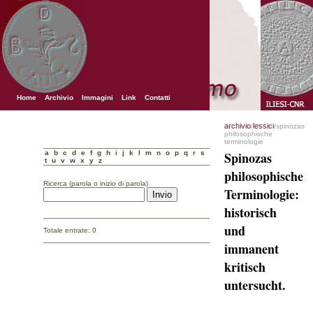
Home
Archivio
Immagini
Link
Contatti
archivio
lessici
/
/spinozas
philosophische
terminologie
a
b
c
d
e
f
g
h
i
j
k
l
m
n
o
p
q
r
s
Spinozas
t
u
v
w
x
y
z
philosophische
Ricerca (parola o inizio di parola)
Terminologie:
historisch
und
Totale entrate: 0
immanent
kritisch
untersucht.