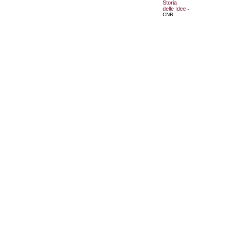
Storia
delle Idee
-
CNR.