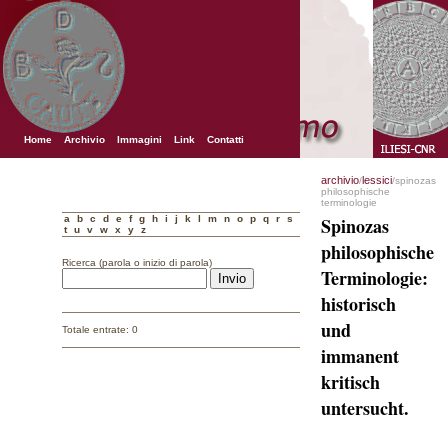
Home
Archivio
Immagini
Link
Contatti
archivio
lessici
/
/spinozas
philosophische
terminologie
a
b
c
d
e
f
g
h
i
j
k
l
m
n
o
p
q
r
s
Spinozas
t
u
v
w
x
y
z
philosophische
Ricerca (parola o inizio di parola)
Terminologie:
historisch
und
Totale entrate: 0
immanent
kritisch
untersucht.