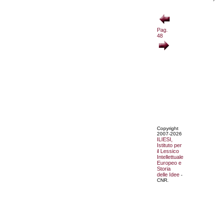
Pag.
48
Copyright
2007-2026
ILIESI,
Istituto per
il Lessico
Intellettuale
Europeo e
Storia
delle Idee
-
CNR.